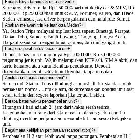
Berapa biaya tambahan untuk driver?
+
Surcharge driver mulai Rp 150.000/hari untuk city car & MPV, Rp
200.000–Rp 250.000/hari untuk SUV, Fortuner, Pajero, dan Hiace.
Sudah termasuk jasa driver berpengalaman dan hafal rute Sumut.
Apakah melayani trip ke luar kota Medan?
+
Ya. Station Trips melayani trip luar kota seperti Brastagi, Parapat,
Danau Toba, Samosir, Bukit Lawang, Tongging, hingga Aceh.
Harga disesuaikan dengan tujuan, durasi, dan unit yang dipilih.
Berapa deposit untuk lepas kunci?
+
Deposit lepas kunci umumnya Rp 1.000.000–Rp 3.000.000
tergantung jenis unit. Wajib melampirkan KTP asli, SIM A aktif, dan
kartu keluarga atau kartu identitas pendukung. Deposit
dikembalikan penuh setelah unit kembali tanpa masalah.
Apakah unit sudah ada asuransi?
+
Semua unit Station Trips dilindungi asuransi all risk standar untuk
pemakaian normal. Untuk klaim, dokumentasikan kondisi unit saat
serah terima dan segera laporkan jika terjadi insiden.
Berapa batas waktu pengembalian unit?
+
Hitungan 1 hari adalah 24 jam dari waktu serah terima.
Keterlambatan kurang dari 3 jam masih toleransi; lebih dari itu
dihitung overtime per jam atau menambah 1 hari sesuai kebijakan
unit.
Bagaimana kebijakan pembatalan (cancellation)?
+
Pembatalan H-2 atau lebih awal tanpa potongan. Pembatalan H-1