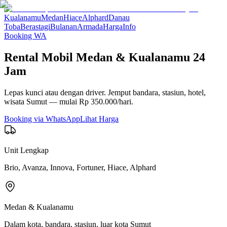
Kualanamu
Medan
Hiace
Alphard
Danau
Toba
Berastagi
Bulanan
Armada
Harga
Info
Booking WA
Rental Mobil Medan & Kualanamu 24
Jam
Lepas kunci atau dengan driver. Jemput bandara, stasiun, hotel,
wisata Sumut — mulai Rp 350.000/hari.
Booking via WhatsApp
Lihat Harga
Unit Lengkap
Brio, Avanza, Innova, Fortuner, Hiace, Alphard
Medan & Kualanamu
Dalam kota, bandara, stasiun, luar kota Sumut