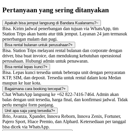
Pertanyaan yang sering ditanyakan
Apakah bisa jemput langsung di Bandara Kualanamu?
−
Bisa. Kirim jadwal penerbangan dan tujuan via WhatsApp, tim
Station Trips akan bantu atur titik jemput. Layanan 24 jam termasuk
penerbangan malam dan pagi.
Bisa rental bulanan untuk perusahaan?
+
Bisa. Station Trips melayani rental bulanan dan corporate dengan
driver, bisa buat invoice, dan mendukung kebutuhan operasional
perusahaan. Hubungi admin untuk penawaran.
Bisa rental lepas kunci?
+
Bisa. Lepas kunci tersedia untuk beberapa unit dengan persyaratan
KTP, SIM, dan deposit. Tersedia untuk rental dalam kota Medan
maupun ke luar kota.
Bagaimana cara booking tercepat?
+
Chat WhatsApp langsung ke +62 822-7416-7464. Admin akan
balas dengan unit tersedia, harga final, dan konfirmasi jadwal. Tidak
perlu mengisi form panjang.
Unit apa saja yang tersedia?
+
Brio, Avanza, Xpander, Innova Reborn, Innova Zenix, Fortuner,
Pajero Sport, Hiace Premio, dan Alphard. Ketersediaan per tanggal
bisa dicek via WhatsApp.