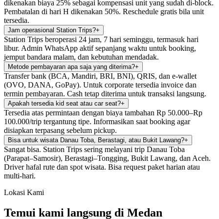
dikenakan biaya 25% sebagai kompensasi unit yang sudah di-block.
Pembatalan di hari H dikenakan 50%. Reschedule gratis bila unit
tersedia.
Jam operasional Station Trips?
+
Station Trips beroperasi 24 jam, 7 hari seminggu, termasuk hari
libur. Admin WhatsApp aktif sepanjang waktu untuk booking,
jemput bandara malam, dan kebutuhan mendadak.
Metode pembayaran apa saja yang diterima?
+
Transfer bank (BCA, Mandiri, BRI, BNI), QRIS, dan e-wallet
(OVO, DANA, GoPay). Untuk corporate tersedia invoice dan
termin pembayaran. Cash tetap diterima untuk transaksi langsung.
Apakah tersedia kid seat atau car seat?
+
Tersedia atas permintaan dengan biaya tambahan Rp 50.000–Rp
100.000/trip tergantung tipe. Informasikan saat booking agar
disiapkan terpasang sebelum pickup.
Bisa untuk wisata Danau Toba, Berastagi, atau Bukit Lawang?
+
Sangat bisa. Station Trips sering melayani trip Danau Toba
(Parapat–Samosir), Berastagi–Tongging, Bukit Lawang, dan Aceh.
Driver hafal rute dan spot wisata. Bisa request paket harian atau
multi-hari.
Lokasi Kami
Temui kami langsung di Medan